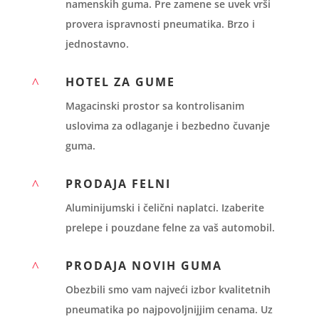
namenskih guma. Pre zamene se uvek vrši
provera ispravnosti pneumatika. Brzo i
jednostavno.
HOTEL ZA GUME
^
Magacinski prostor sa kontrolisanim
uslovima za odlaganje i bezbedno čuvanje
guma.
PRODAJA FELNI
^
Aluminijumski i čelični naplatci. Izaberite
prelepe i pouzdane felne za vaš automobil.
PRODAJA NOVIH GUMA
^
Obezbili smo vam najveći izbor kvalitetnih
pneumatika po najpovoljnijjim cenama. Uz