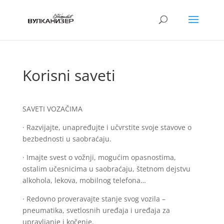
Korisni saveti
SAVETI VOZAČIMA
· Razvijajte, unapređujte i učvrstite svoje stavove o
bezbednosti u saobraćaju.
· Imajte svest o vožnji, mogućim opasnostima,
ostalim učesnicima u saobraćaju, štetnom dejstvu
alkohola, lekova, mobilnog telefona…
· Redovno proveravajte stanje svog vozila –
pneumatika, svetlosnih uređaja i uređaja za
upravljanje i kočenje.