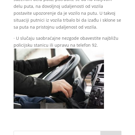
delu puta, na dovoljnoj udaljenosti od vozila
postavite upozorenje da je vozilo na putu. U takvoj
situaciji putnici iz vozila trbalo bi da izađu i sklone se
sa puta na pristojnu udaljenost od vozila.
· U slučaju saobraćajne nezgode obavestite najbližu
policijsku stanicu ili upravu na telefon 92.