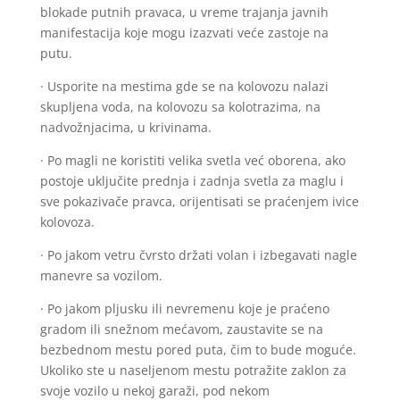
blokade putnih pravaca, u vreme trajanja javnih
manifestacija koje mogu izazvati veće zastoje na
putu.
· Usporite na mestima gde se na kolovozu nalazi
skupljena voda, na kolovozu sa kolotrazima, na
nadvožnjacima, u krivinama.
· Po magli ne koristiti velika svetla već oborena, ako
postoje uključite prednja i zadnja svetla za maglu i
sve pokazivače pravca, orijentisati se praćenjem ivice
kolovoza.
· Po jakom vetru čvrsto držati volan i izbegavati nagle
manevre sa vozilom.
· Po jakom pljusku ili nevremenu koje je praćeno
gradom ili snežnom mećavom, zaustavite se na
bezbednom mestu pored puta, čim to bude moguće.
Ukoliko ste u naseljenom mestu potražite zaklon za
svoje vozilo u nekoj garaži, pod nekom