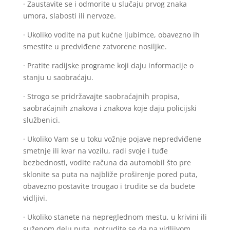
· Zaustavite se i odmorite u slučaju prvog znaka
umora, slabosti ili nervoze.
· Ukoliko vodite na put kućne ljubimce, obavezno ih
smestite u predviđene zatvorene nosiljke.
· Pratite radijske programe koji daju informacije o
stanju u saobraćaju.
· Strogo se pridržavajte saobraćajnih propisa,
saobraćajnih znakova i znakova koje daju policijski
službenici.
· Ukoliko Vam se u toku vožnje pojave nepredviđene
smetnje ili kvar na vozilu, radi svoje i tuđe
bezbednosti, vodite računa da automobil što pre
sklonite sa puta na najbliže proširenje pored puta,
obavezno postavite trougao i trudite se da budete
vidljivi.
· Ukoliko stanete na nepreglednom mestu, u krivini ili
suženom delu puta, potrudite se da na vidljivom