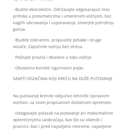
· Budite ekonomični. Održavajte odgovarajući nivo
pritiska u pneumaticima i umerenom vožnjom, bez
naglih ubrzavanja i usporavanja, smanjite potrošnju
goriva.
· Biudite tolerantni, propustite pešake i druge
vozače. Započnite vožnju bez stresa.
· Poštujte pravila i obaveze u toku vožnje.
· Obavezno koristiti sigurnosni pojas.
SAVETI VOZAČIMA KOJI KREĆU NA DUŽE PUTOVANJE
·
Na putovanje krenite isključivo tehnički ispravnim
vozilom, sa svom propisanom dodatnom opremom.
· Izbegavajte polazak na putovanje pri maksimalnim
opterećenjima saobraćaja, kao što su vikendi i
praznici, kao i pred najavljeno nevreme, najavljene