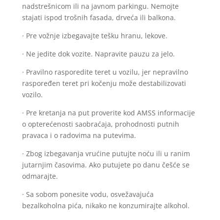
nadstrešnicom ili na javnom parkingu. Nemojte
stajati ispod trošnih fasada, drveća ili balkona.
· Pre vožnje izbegavajte tešku hranu, lekove.
· Ne jedite dok vozite. Napravite pauzu za jelo.
· Pravilno rasporedite teret u vozilu, jer nepravilno
raspoređen teret pri kočenju može destabilizovati
vozilo.
· Pre kretanja na put proverite kod AMSS informacije
o opterećenosti saobraćaja, prohodnosti putnih
pravaca i o radovima na putevima.
· Zbog izbegavanja vrućine putujte noću ili u ranim
jutarnjim časovima. Ako putujete po danu češće se
odmarajte.
· Sa sobom ponesite vodu, osvežavajuća
bezalkoholna pića, nikako ne konzumirajte alkohol.